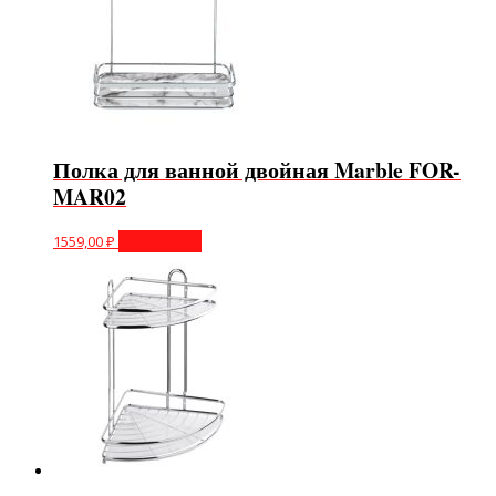
Полка для ванной двойная Marble FOR-
MAR02
1559,00
₽
Подробнее