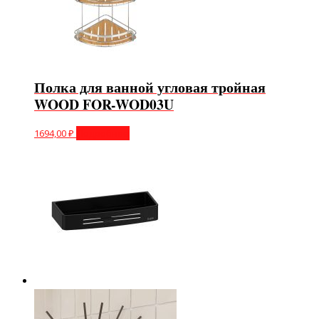
Полка для ванной угловая тройная
WOOD FOR-WOD03U
1694,00
₽
Подробнее