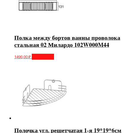
Полка между бортов ванны проволока
стальная 02 Милардо 102W000M44
1490,00
₽
Подробнее
Полочка угл. решетчатая 1-я 19*19*6см