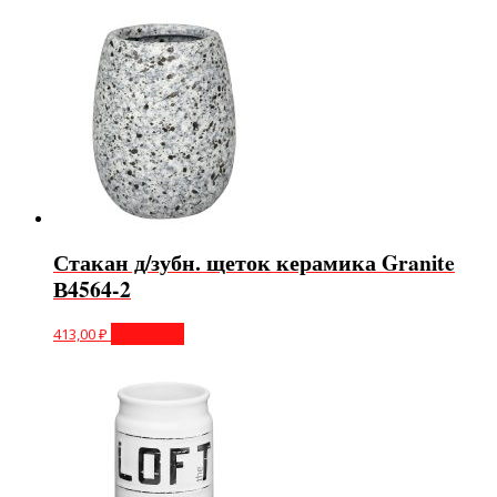
Стакан д/зубн. щеток керамика Granite
В4564-2
413,00
₽
В корзину