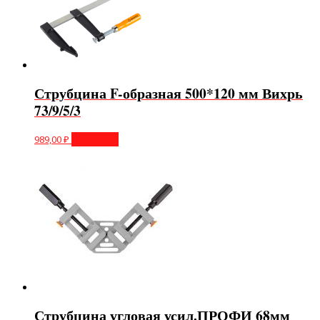
Струбцина F-образная 500*120 мм Вихрь
73/9/5/3
989,00
₽
В корзину
Струбцина угловая усил.ПРОФИ 68мм