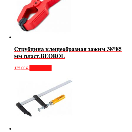
Струбцина клещеобразная зажим 38*85
мм пласт.BEOROL
125,00
₽
Подробнее