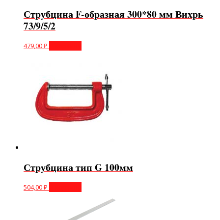
Струбцина F-образная 300*80 мм Вихрь
73/9/5/2
479,00
₽
В корзину
Струбцина тип G 100мм
504,00
₽
В корзину