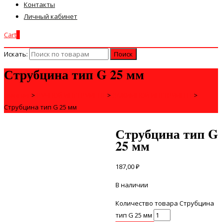
Контакты
Личный кабинет
Cart
0
Искать:
Струбцина тип G 25 мм
Главная
>
РУЧНОЙ ИНСТРУМЕНТ
>
ЗАЖИМНОЙ ИНСТРУМЕНТ
>
Струбцина тип G 25 мм
Струбцина тип G
25 мм
187,00
₽
В наличии
Количество товара Струбцина
тип G 25 мм