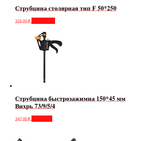
Струбцина столярная тип F 50*250
326,00
₽
Подробнее
Струбцина быстрозажимна 150*45 мм
Вихрь 73/9/5/4
347,00
₽
В корзину