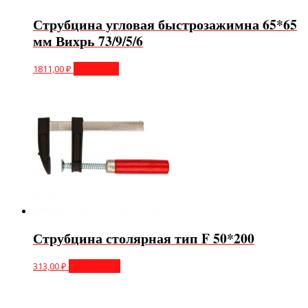
Струбцина угловая быстрозажимна 65*65
мм Вихрь 73/9/5/6
1811,00
₽
В корзину
Струбцина столярная тип F 50*200
313,00
₽
Подробнее