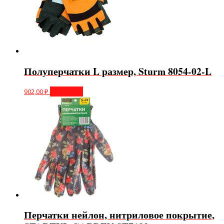
Полуперчатки L размер, Sturm 8054-02-L
902,00
₽
В корзину
Перчатки нейлон, нитриловое покрытие,