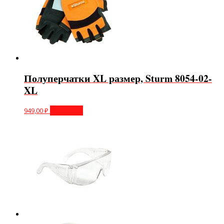
Полуперчатки XL размер, Sturm 8054-02-
XL
949,00
₽
В корзину