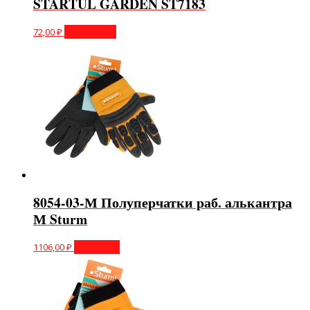
STARTUL GARDEN ST7183
72,00
₽
Подробнее
8054-03-М Полуперчатки раб. алькантра
М Sturm
1106,00
₽
В корзину