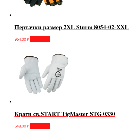
Пертачки размер 2XL Sturm 8054-02-XXL
964,00
₽
В корзину
Краги св.START TigMaster STG 0330
648,00
₽
В корзину