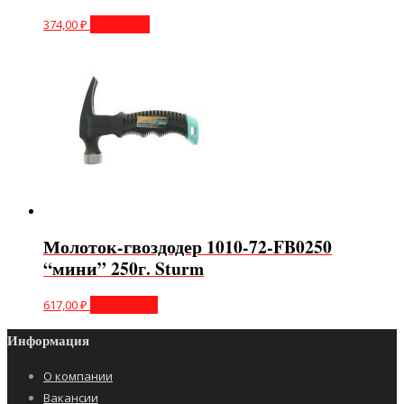
374,00
₽
В корзину
Молоток-гвоздодер 1010-72-FB0250
“мини” 250г. Sturm
617,00
₽
Подробнее
Информация
О компании
Вакансии