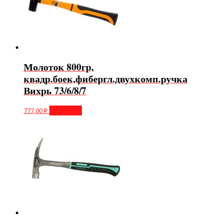
Молоток 800гр,
квадр.боек,фибергл.двухкомп.ручка
Вихрь 73/6/8/7
777,00
₽
В корзину