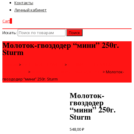
Контакты
Личный кабинет
Cart
0
Искать:
Молоток-гвоздодер “мини” 250г.
Sturm
Главная
>
РУЧНОЙ ИНСТРУМЕНТ
>
СТОЛЯРНО-СЛЕСАРНЫЙ
ИНСТРУМЕНТ
>
ЛОМЫ, ГВОЗДОДЁРЫ, ЗУБИЛА, КЕРНЫ
>
Молоток-
гвоздодер “мини” 250г. Sturm
Молоток-
гвоздодер
“мини” 250г.
Sturm
548,00
₽