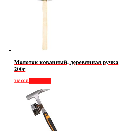
Молоток кованный, деревянная ручка
200г
318,00
₽
Подробнее