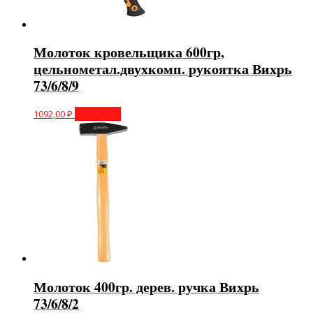
Молоток кровельщика 600гр,
цельнометал.двухкомп. рукоятка Вихрь
73/6/8/9
1092,00
₽
В корзину
Молоток 400гр. дерев. ручка Вихрь
73/6/8/2