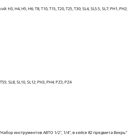
Н3, Н4, Н5, Н6; Т8, Т10, Т15, Т20, Т25, Т30; SL4, SL5.5, SL7; РН1, РН2;
 Т55; SL8, SL10, SL12; РН3, РН4; PZ3, PZ4
Набор инструментов АВТО 1/2″, 1/4″, в кейсе 82 предмета Вихрь”