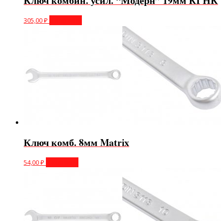
Ключ комбин. усил. “Модерн” 19мм КГНК
305,00
₽
В корзину
Ключ комб. 8мм Matrix
54,00
₽
В корзину