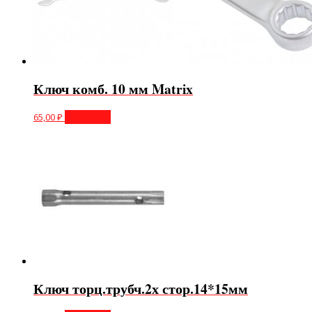
Ключ комб. 10 мм Matrix
65,00
₽
В корзину
Ключ торц.трубч.2х стор.14*15мм