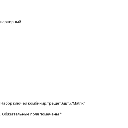
 шарнирный
ь
“Набор ключей комбинир.трещет.6шт.//Matrix”
.
Обязательные поля помечены
*