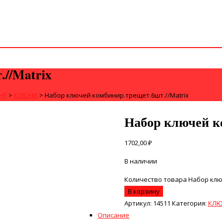
//Matrix
НТ
>
КЛЮЧИ
>
Набор ключей комбинир.трещет.6шт.//Matrix
Набор ключей к
1702,00
₽
В наличии
Количество товара Набор клю
В корзину
Артикул:
14511
Категория:
КЛ
Описание