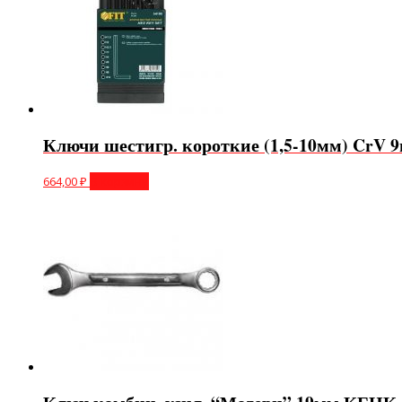
Ключи шестигр. короткие (1,5-10мм) CrV 9
664,00
₽
В корзину