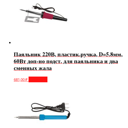
Паяльник 220В, пластик.ручка, D=5.8мм,
60Вт доп-но подст. для паяльника и два
сменных жала
681,00
₽
В корзину