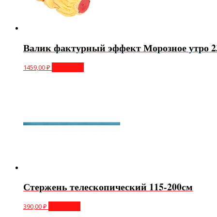
Валик фактурный эффект Морозное утро 
1459,00
₽
В корзину
Стержень телескопический 115-200см
390,00
₽
В корзину