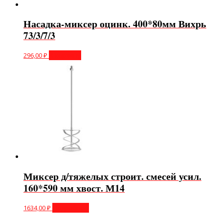
Насадка-миксер оцинк. 400*80мм Вихрь
73/3/7/3
296,00
₽
В корзину
Миксер д/тяжелых строит. смесей усил.
160*590 мм хвост. М14
1634,00
₽
Подробнее