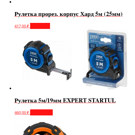
Рулетка прорез. корпус Хард 5м (25мм)
417,00
₽
В корзину
Рулетка 5м/19мм EXPERT STARTUL
460,00
₽
Подробнее