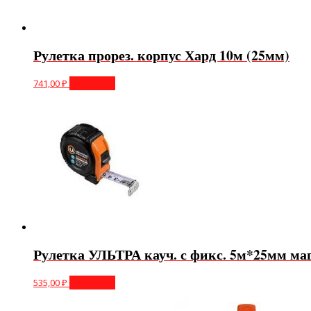
Рулетка прорез. корпус Хард 10м (25мм)
741,00
₽
В корзину
Рулетка УЛЬТРА кауч. с фикс. 5м*25мм маг
535,00
₽
В корзину