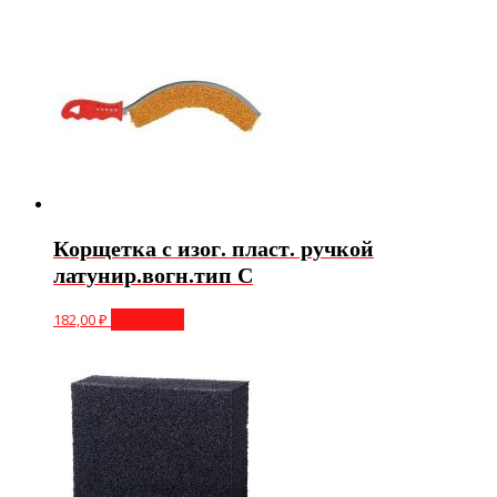
Корщетка с изог. пласт. ручкой
латунир.вогн.тип С
182,00
₽
В корзину