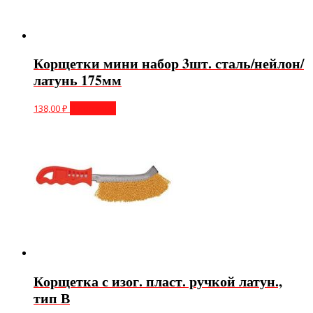
Корщетки мини набор 3шт. сталь/нейлон/
латунь 175мм
138,00
₽
В корзину
Корщетка с изог. пласт. ручкой латун.,
тип В