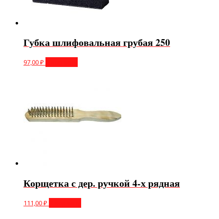
Губка шлифовальная грубая 250
97,00
₽
В корзину
Корщетка с дер. ручкой 4-х рядная
111,00
₽
В корзину