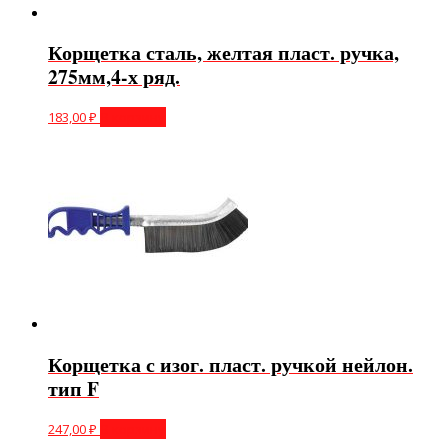
Корщетка сталь, желтая пласт. ручка,
275мм,4-х ряд.
183,00
₽
В корзину
Корщетка с изог. пласт. ручкой нейлон.
тип F
247,00
₽
В корзину