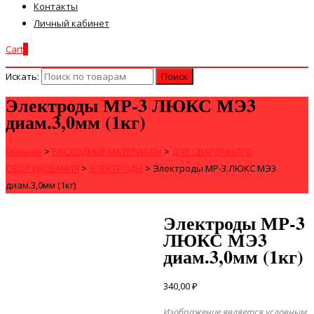
Контакты
Личный кабинет
Cart
0
Искать:
Электроды МР-3 ЛЮКС МЭ3
диам.3,0мм (1кг)
Главная
>
РАСХОДНЫЕ МАТЕРИАЛЫ
>
ДЛЯ СВАРОЧНОГО
ОБОРУДОВАНИЯ
>
ЭЛЕКТРОДЫ
>
Электроды МР-3 ЛЮКС МЭ3
диам.3,0мм (1кг)
Электроды МР-3
ЛЮКС МЭ3
диам.3,0мм (1кг)
340,00
₽
Изображение является условным