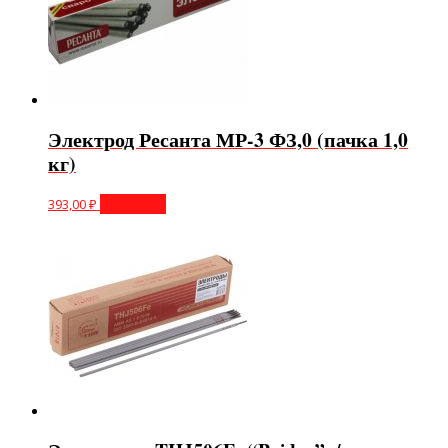
Электрод Ресанта МР-3 ФЗ,0 (пачка 1,0
кг)
393,00
₽
В корзину