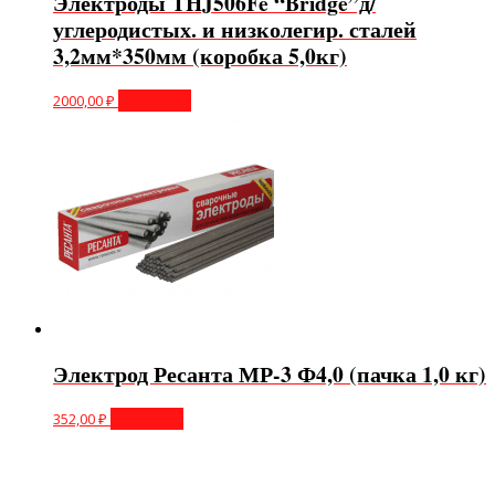
Электроды THJ506Fe “Bridge”д/
углеродистых. и низколегир. сталей
3,2мм*350мм (коробка 5,0кг)
2000,00
₽
В корзину
Электрод Ресанта МР-3 Ф4,0 (пачка 1,0 кг)
352,00
₽
В корзину