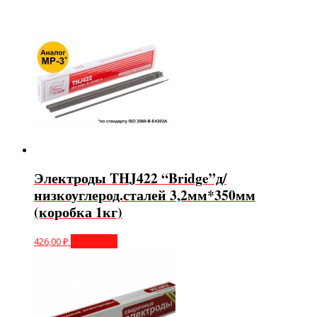
Электроды THJ422 “Bridge”д/
низкоуглерод.сталей 3,2мм*350мм
(коробка 1кг)
426,00
₽
В корзину