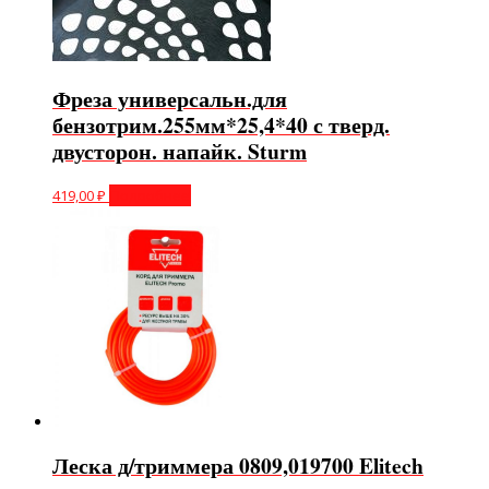
Фреза универсальн.для
бензотрим.255мм*25,4*40 с тверд.
двусторон. напайк. Sturm
419,00
₽
Подробнее
Леска д/триммера 0809,019700 Elitech