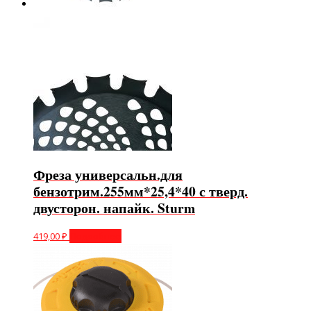
Фреза универсальн.для
бензотрим.255мм*25,4*40 с тверд.
двусторон. напайк. Sturm
419,00
₽
Подробнее