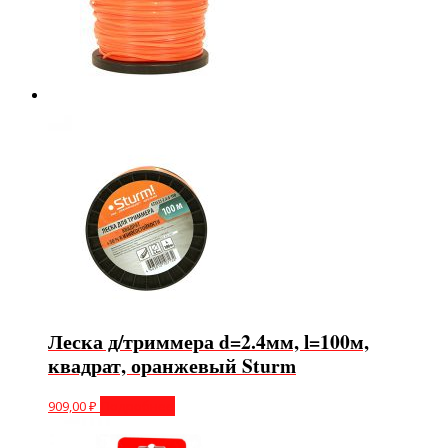
Леска д/триммера d=2.4мм, l=100м,
квадрат, оранжевый Sturm
909,00
₽
Подробнее