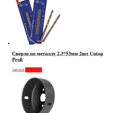
Сверло по металлу 2,3*53мм 2шт Cutop
Profi
148,00
₽
В корзину