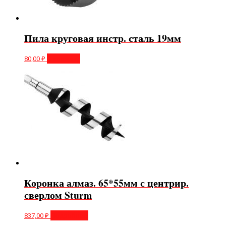
Пила круговая инстр. сталь 19мм
80,00
₽
В корзину
Коронка алмаз. 65*55мм с центрир.
сверлом Sturm
837,00
₽
Подробнее