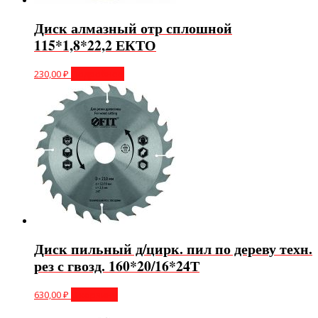
Диск алмазный отр сплошной
115*1,8*22,2 ЕКТО
230,00
₽
Подробнее
Диск пильный д/цирк. пил по дереву техн.
рез с гвозд. 160*20/16*24Т
630,00
₽
В корзину