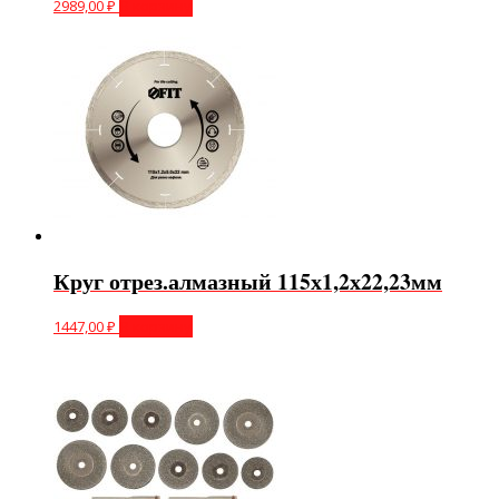
2989,00
₽
В корзину
Круг отрез.алмазный 115х1,2х22,23мм
1447,00
₽
В корзину