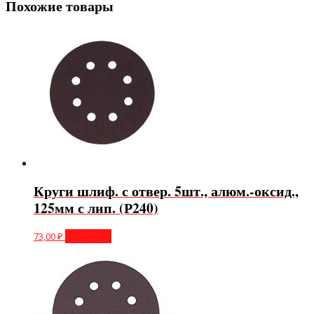
Похожие товары
Круги шлиф. с отвер. 5шт., алюм.-оксид.,
125мм с лип. (Р240)
73,00
₽
В корзину