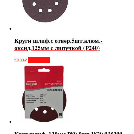
Круги шлиф.с отвер.5шт.алюм.-
оксид.125мм с липучкой (Р240)
59,00
₽
Подробнее
Круг шлиф. 125мм Р80 5шт 1820.038200