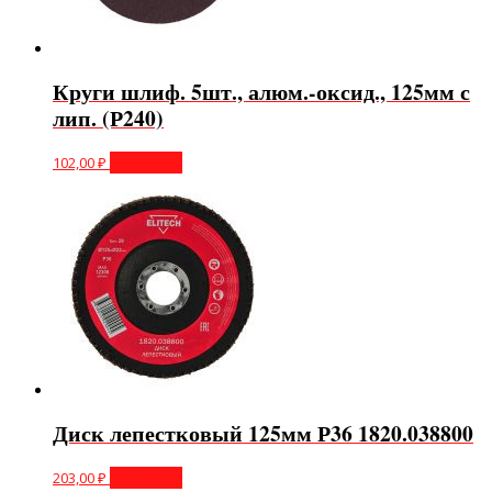
Круги шлиф. 5шт., алюм.-оксид., 125мм с
лип. (Р240)
102,00
₽
В корзину
Диск лепестковый 125мм Р36 1820.038800
203,00
₽
В корзину