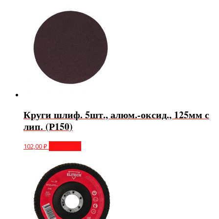
Круги шлиф. 5шт., алюм.-оксид., 125мм с
лип. (Р150)
102,00
₽
В корзину