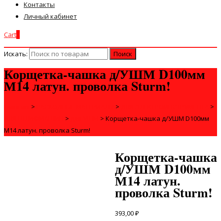
Контакты
Личный кабинет
Cart
0
Искать:
Корщетка-чашка д/УШМ D100мм
М14 латун. проволка Sturm!
Главная
>
РАСХОДНЫЕ МАТЕРИАЛЫ
>
ДЛЯ ЭЛЕКТРОИНСТРУМЕНТА
>
ДЛЯ ШЛИФМАШИН
>
для УШМ
>
Корщетка-чашка д/УШМ D100мм
М14 латун. проволка Sturm!
Корщетка-чашка
д/УШМ D100мм
М14 латун.
проволка Sturm!
393,00
₽