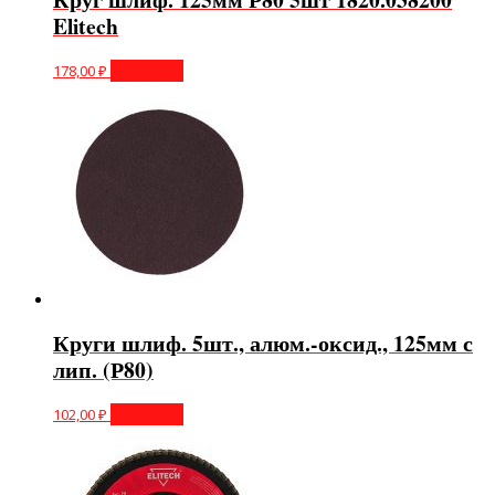
Elitech
178,00
₽
В корзину
Круги шлиф. 5шт., алюм.-оксид., 125мм с
лип. (Р80)
102,00
₽
В корзину