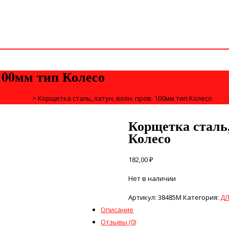
 100мм тип Колесо
ЛЯ ДРЕЛИ
>
Корщетка сталь, латун. волн. пров. 100мм тип Колесо
Корщетка сталь,
Колесо
182,00
₽
Нет в наличии
Артикул:
38485М
Категория:
ДЛ
Описание
Отзывы (0)