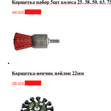
Корщетка набор 5шт колеса 25, 38, 50, 63, 
440,00
₽
В корзину
Корщетка-венчик нейлон 22мм
385,00
₽
В корзину