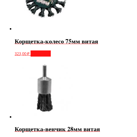
Корщетка-колесо 75мм витая
323,00
₽
В корзину
Корщетка-венчик 28мм витая