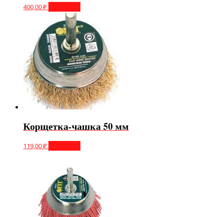
400,00
₽
В корзину
Корщетка-чашка 50 мм
119,00
₽
В корзину