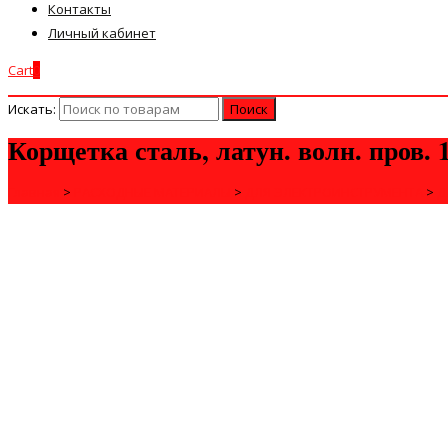
Контакты
Личный кабинет
Cart
0
Искать:
Корщетка сталь, латун. волн. пров.
Главная
>
РАСХОДНЫЕ МАТЕРИАЛЫ
>
ДЛЯ ЭЛЕКТРОИНСТРУМЕНТА
>
Д