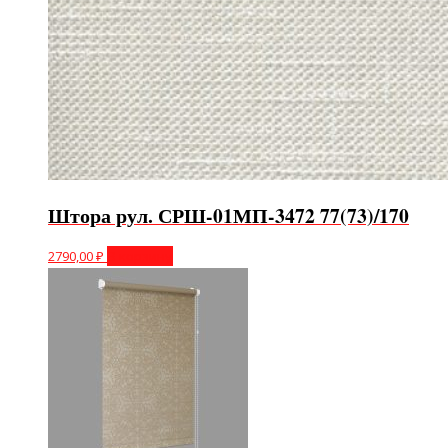
Штора рул. СРШ-01МП-3472 77(73)/170
2790,00
₽
В корзину