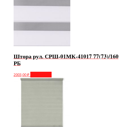
Штора рул. СРШ-01МК-41017 77(73)/160
РБ
2003,00
₽
Подробнее