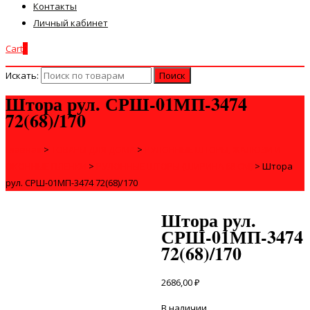
Контакты
Личный кабинет
Cart
0
Искать:
Штора рул. СРШ-01МП-3474
72(68)/170
Главная
>
ТОВАРЫ ДЛЯ ДОМА
>
РУЛОННЫЕ ШТОРЫ, ЖАЛЮЗИ И
ОКОННЫЕ ПЛЕНКИ
>
РУЛОННЫЕ ШТОРЫ (ШИРИНА 68 СМ)
>
Штора
рул. СРШ-01МП-3474 72(68)/170
Штора рул.
СРШ-01МП-3474
72(68)/170
2686,00
₽
В наличии