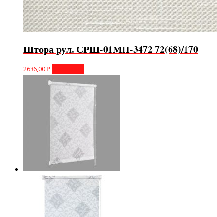
Штора рул. СРШ-01МП-3472 72(68)/170
2686,00
₽
В корзину