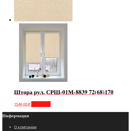
Штора рул. СРШ-01М-8839 72(68)170
1546,00
₽
В корзину
Информация
О компании