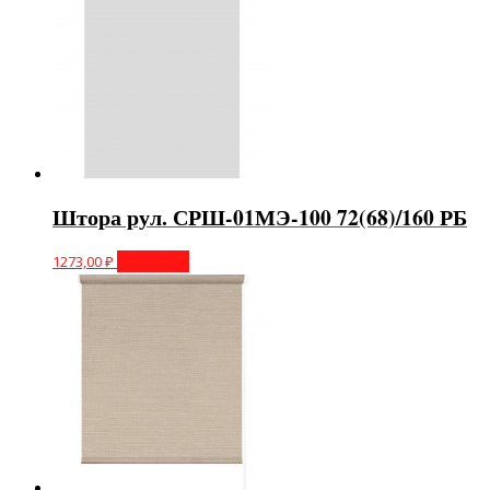
Штора рул. СРШ-01МЭ-100 72(68)/160 РБ
1273,00
₽
В корзину