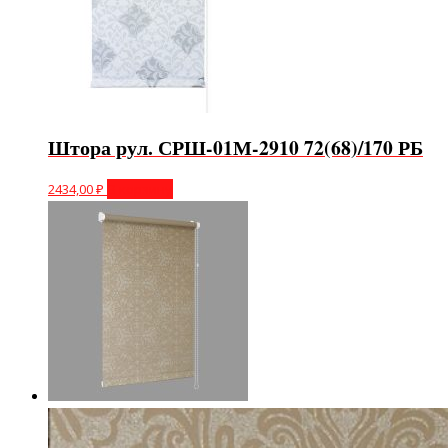
Штора рул. СРШ-01М-2910 72(68)/170 РБ
2434,00
₽
В корзину