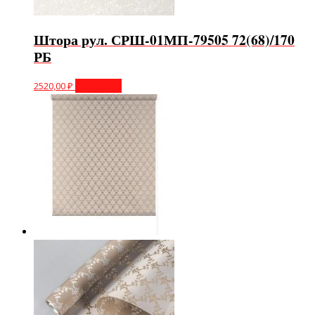
Штора рул. СРШ-01МП-79505 72(68)/170
РБ
2520,00
₽
В корзину