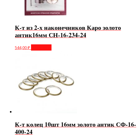
К-т из 2-х наконечников Каро золото
антик16мм СН-16-234-24
544,00
₽
В корзину
К-т колец 10шт 16мм золото антик СФ-16-
400-24