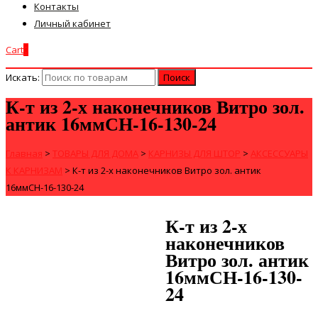
Контакты
Личный кабинет
Cart
0
Искать:
К-т из 2-х наконечников Витро зол.
антик 16ммСН-16-130-24
Главная
>
ТОВАРЫ ДЛЯ ДОМА
>
КАРНИЗЫ ДЛЯ ШТОР
>
АКСЕССУАРЫ
К КАРНИЗАМ
>
К-т из 2-х наконечников Витро зол. антик
16ммСН-16-130-24
К-т из 2-х
наконечников
Витро зол. антик
16ммСН-16-130-
24