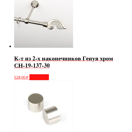
К-т из 2-х наконечников Генуя хром
СН-19-137-30
528,00
₽
В корзину