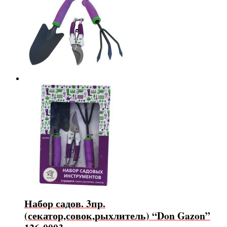
Набор садов. 3пр.
(секатор,совок,рыхлитель) “Don Gazon”