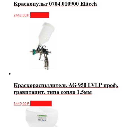
Краскопульт 0704.010900 Elitech
2443,00
₽
В корзину
Краскораспылитель AG 950 LVLP проф.
гравитацит. типа сопло 1,5мм
5440,00
₽
Подробнее