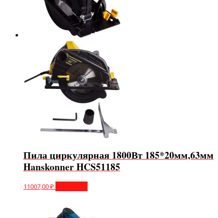
Пила циркулярная 1800Вт 185*20мм,63мм
Hanskonner HCS51185
11007,00
₽
В корзину