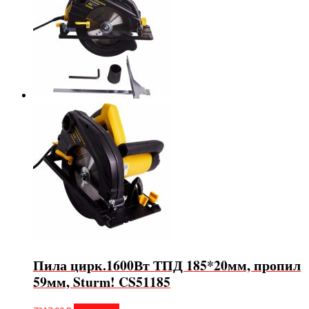
Пила цирк.1600Вт ТПД 185*20мм, пропил
59мм, Sturm! CS51185