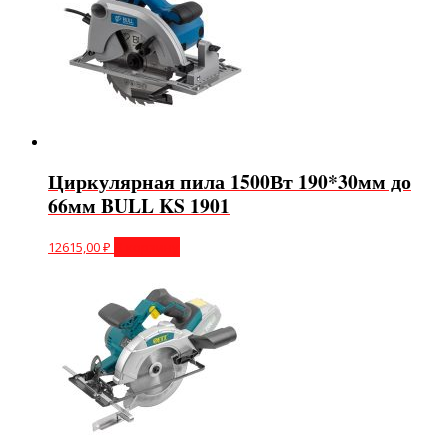
Циркулярная пила 1500Вт 190*30мм до
66мм BULL KS 1901
12615,00
₽
В корзину