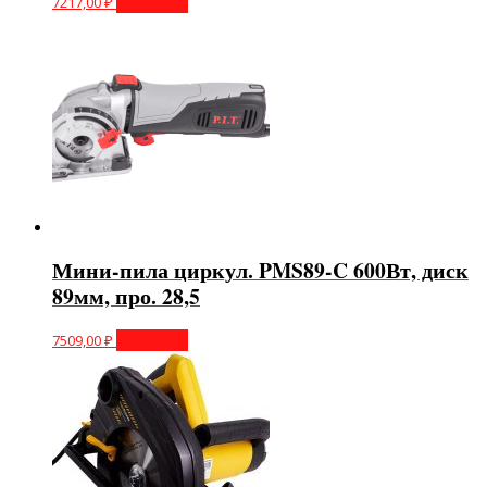
7217,00
₽
В корзину
Мини-пила циркул. PMS89-C 600Вт, диск
89мм, про. 28,5
7509,00
₽
В корзину