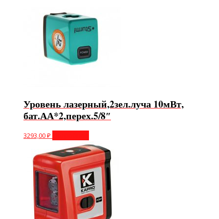
Уровень лазерный,2зел.луча 10мВт,
бат.АА*2,перех.5/8″
3293,00
₽
Подробнее