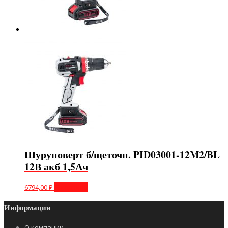
Шуруповерт б/щеточн. PID03001-12M2/BL
12В акб 1,5Ач
6794,00
₽
В корзину
Информация
О компании