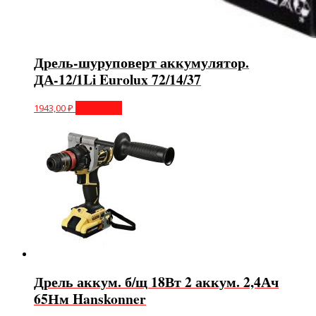
Дрель-шуруповерт аккумулятор.
ДА-12/1Li Eurolux 72/14/37
1943,00
₽
В корзину
Дрель аккум. б/щ 18Вт 2 аккум. 2,4Ач
65Нм Hanskonner