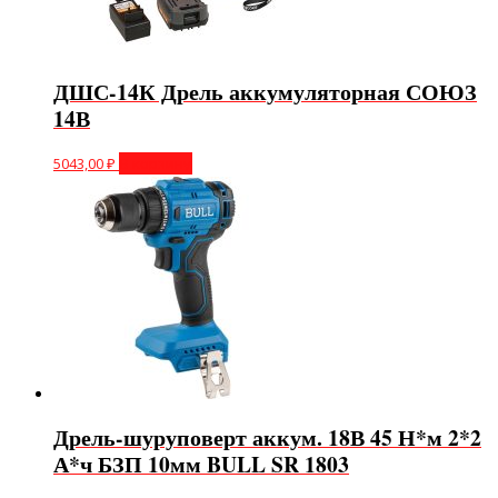
ДШС-14К Дрель аккумуляторная СОЮЗ
14В
5043,00
₽
В корзину
Дрель-шуруповерт аккум. 18В 45 Н*м 2*2
А*ч БЗП 10мм BULL SR 1803