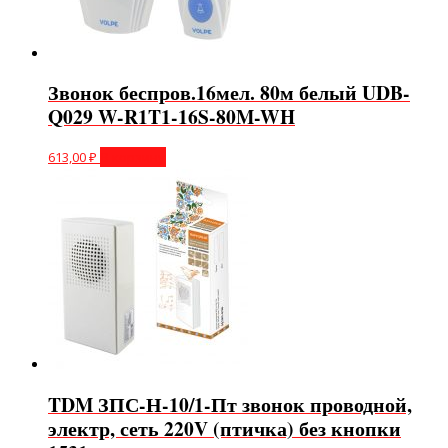
Звонок беспров.16мел. 80м белый UDB-
Q029 W-R1T1-16S-80M-WH
613,00
₽
В корзину
TDM ЗПС-Н-10/1-Пт звонок проводной,
электр, сеть 220V (птичка) без кнопки