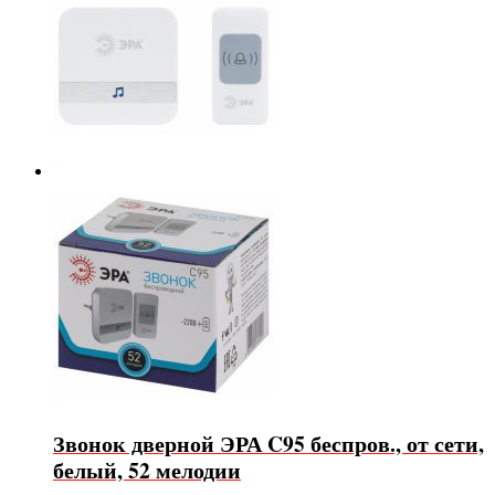
Звонок дверной ЭРА C95 беспров., от сети,
белый, 52 мелодии