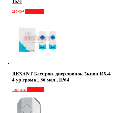
1531
237,00
₽
Подробнее
REXANT Беспров. двер.звонок 2кноп.RX-4
4 ур.громк., 36 мел., IP64
1046,00
₽
В корзину