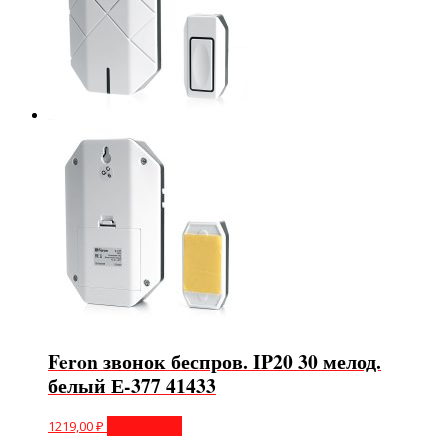
Feron звонок беспров. IP20 30 мелод.
белый Е-377 41433
1219,00
₽
Подробнее