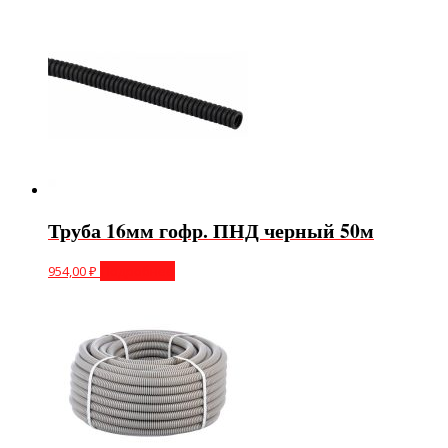
Труба 16мм гофр. ПНД черный 50м
954,00
₽
Подробнее