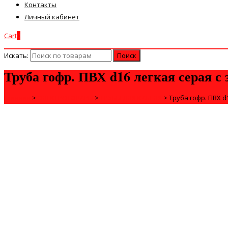
Контакты
Личный кабинет
Cart
0
Искать:
Труба гофр. ПВХ d16 легкая серая с
Главная
>
ЭЛЕКТРОТОВАРЫ
>
ТРУБЫ ДЛЯ КАБЕЛЯ
>
Труба гофр. ПВХ d