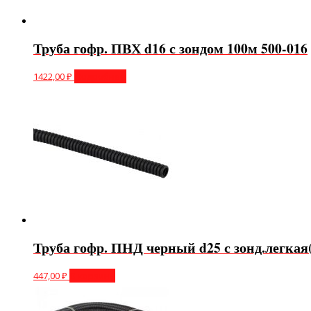
Труба гофр. ПВХ d16 с зондом 100м 500-016
1422,00
₽
Подробнее
Труба гофр. ПНД черный d25 с зонд.легкая
447,00
₽
В корзину