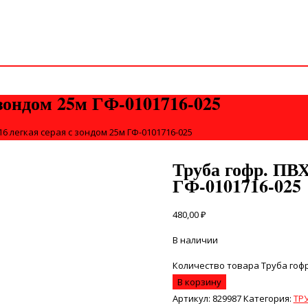
 зондом 25м ГФ-0101716-025
16 легкая серая с зондом 25м ГФ-0101716-025
Труба гофр. ПВХ
ГФ-0101716-025
480,00
₽
В наличии
Количество товара Труба гофр.
В корзину
Артикул:
829987
Категория:
ТР