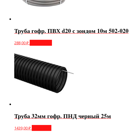
Труба гофр. ПВХ d20 с зондом 10м 502-020
288,00
₽
Подробнее
Труба 32мм гофр. ПНД черный 25м
1439,00
₽
В корзину