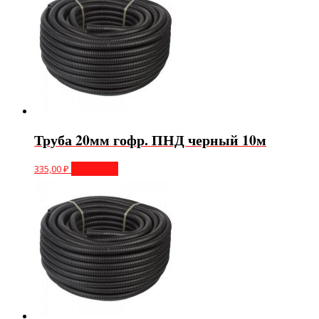
Труба 20мм гофр. ПНД черный 10м
335,00
₽
В корзину