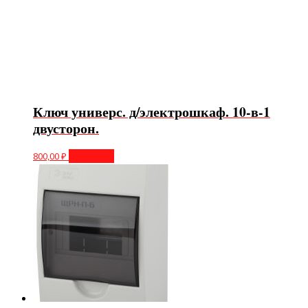
Ключ универс. д/электрошкаф. 10-в-1
двусторон.
800,00
₽
В корзину