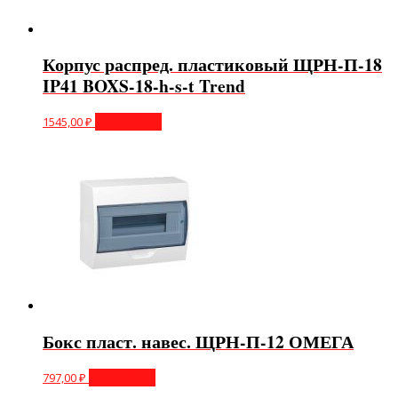
Корпус распред. пластиковый ЩРН-П-18
IP41 BOXS-18-h-s-t Trend
1545,00
₽
Подробнее
Бокс пласт. навес. ЩРН-П-12 ОМЕГА
797,00
₽
Подробнее