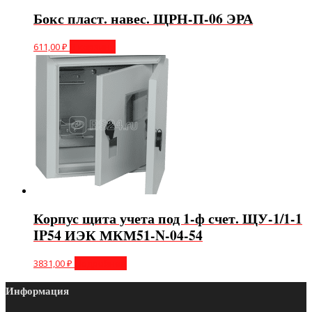
Бокс пласт. навес. ЩРН-П-06 ЭРА
611,00
₽
В корзину
Корпус щита учета под 1-ф счет. ЩУ-1/1-1
IP54 ИЭК МКМ51-N-04-54
3831,00
₽
Подробнее
Информация