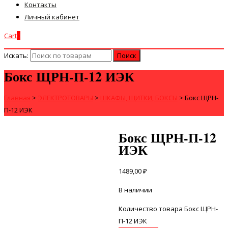
Контакты
Личный кабинет
Cart
0
Искать:
Бокс ЩРН-П-12 ИЭК
Главная
>
ЭЛЕКТРОТОВАРЫ
>
ШКАФЫ, ЩИТКИ, БОКСЫ
>
Бокс ЩРН-
П-12 ИЭК
Бокс ЩРН-П-12
ИЭК
1489,00
₽
В наличии
Количество товара Бокс ЩРН-
П-12 ИЭК