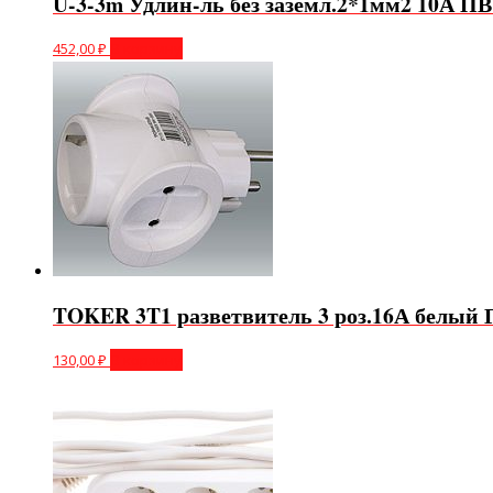
U-3-3m Удлин-ль без заземл.2*1мм2 10А П
452,00
₽
В корзину
TOKER 3T1 разветвитель 3 роз.16А белый 
130,00
₽
В корзину