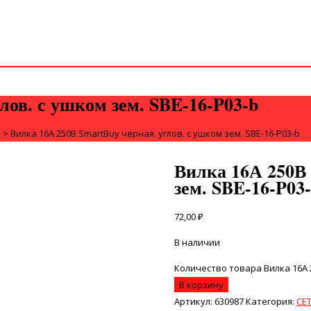
лов. с ушком зем. SBE-16-P03-b
И
>
Вилка 16А 250В SmartBuy черная. углов. с ушком зем. SBE-16-P03-b
Вилка 16А 250В 
зем. SBE-16-P03
72,00
₽
В наличии
Количество товара Вилка 16А 2
В корзину
Артикул:
630987
Категория:
СЕ