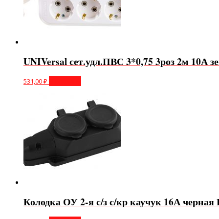
UNIVersal сет.удл.ПВС 3*0,75 3роз 2м 10А з
531,00
₽
В корзину
Колодка ОУ 2-я с/з с/кр каучук 16А черная 