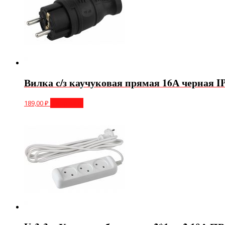
Вилка с/з каучуковая прямая 16А черная I
189,00
₽
В корзину