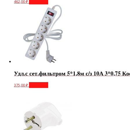
462,00
₽
В корзину
Удл.с сет.фильтром 5*1,8м с/з 10А 3*0,75 К
375,00
₽
В корзину