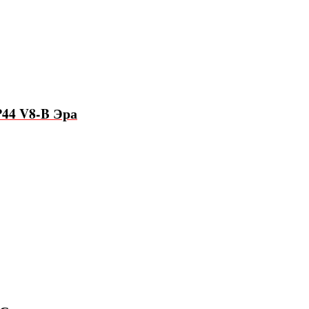
P44 V8-B Эра