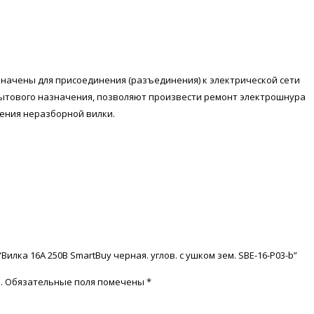
начены для присоединения (разъединения) к электрической сети
ытового назначения, позволяют произвести ремонт электрошнура
дения неразборной вилки.
Вилка 16А 250В SmartBuy черная. углов. с ушком зем. SBE-16-P03-b”
.
Обязательные поля помечены
*