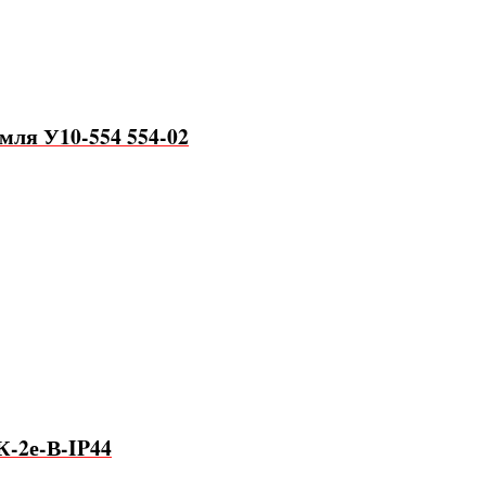
емля У10-554 554-02
К-2е-В-IP44