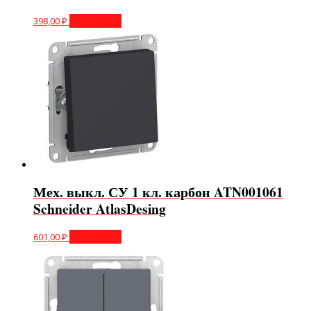
398,00
₽
Подробнее
Мех. выкл. СУ 1 кл. карбон ATN001061
Schneider AtlasDesing
601,00
₽
Подробнее