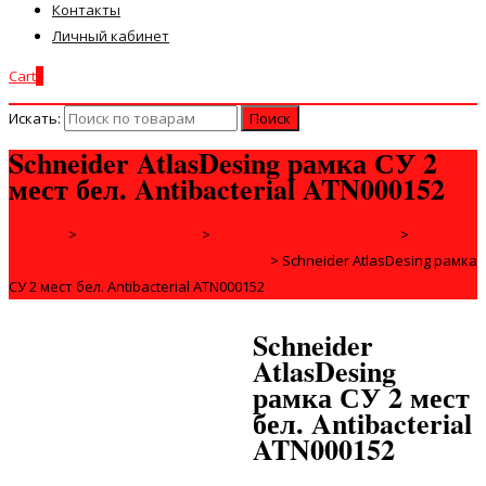
Контакты
Личный кабинет
Cart
0
Искать:
Schneider AtlasDesing рамка СУ 2
мест бел. Antibacterial ATN000152
Главная
>
ЭЛЕКТРОТОВАРЫ
>
РОЗЕТКИ И ВЫКЛЮЧАТЕЛИ
>
ВЫКЛЮЧАТЕЛИ СКРЫТОЙ УСТАНОВКИ
>
Schneider AtlasDesing рамка
СУ 2 мест бел. Antibacterial ATN000152
Schneider
AtlasDesing
рамка СУ 2 мест
бел. Antibacterial
ATN000152