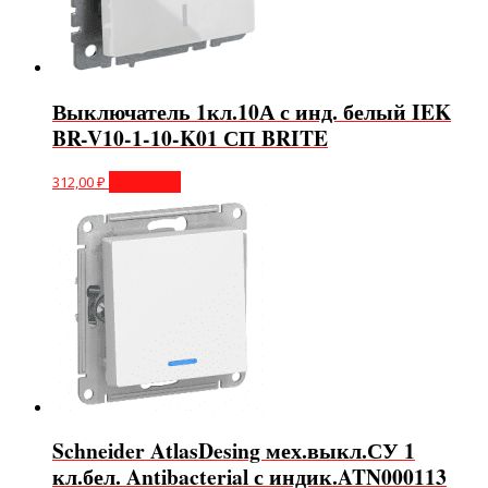
Выключатель 1кл.10А с инд. белый IEK
BR-V10-1-10-K01 СП BRITE
312,00
₽
В корзину
Schneider AtlasDesing мех.выкл.СУ 1
кл.бел. Antibacterial с индик.ATN000113