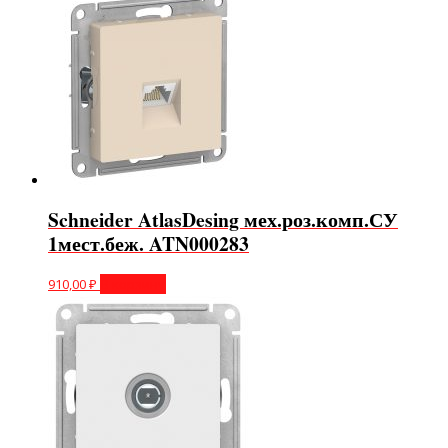
Schneider AtlasDesing мех.роз.комп.СУ
1мест.беж. ATN000283
910,00
₽
В корзину