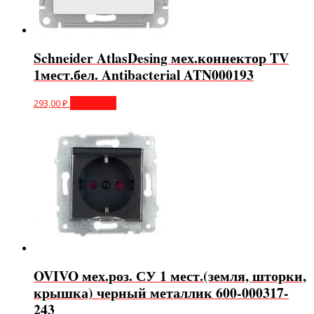
Schneider AtlasDesing мех.коннектор TV
1мест.бел. Antibacterial ATN000193
293,00
₽
В корзину
OVIVO мех.роз. СУ 1 мест.(земля, шторки,
крышка) черный металлик 600-000317-
243