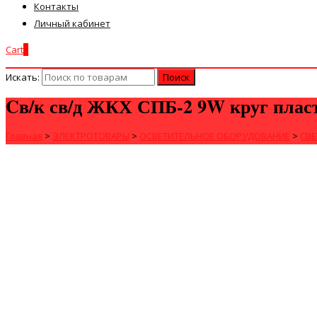
Контакты
Личный кабинет
Cart
0
Искать:
Cв/к св/д ЖКХ СПБ-2 9W круг плас
Главная
>
ЭЛЕКТРОТОВАРЫ
>
ОСВЕТИТЕЛЬНОЕ ОБОРУДОВАНИЕ
>
СВ