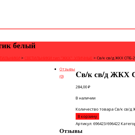
тик белый
ЕТИЛЬНИКИ
>
СВЕТИЛЬНИКИ тип "ЖКХ", УЛИЧНЫЕ
>
Cв/к св/д ЖКХ СПБ-
Отзывы
Cв/к св/д ЖКХ 
(0)
284,00
₽
В наличии
Количество товара Cв/к св/д 
В корзину
Артикул:
696423/696422
Катего
Отзывы