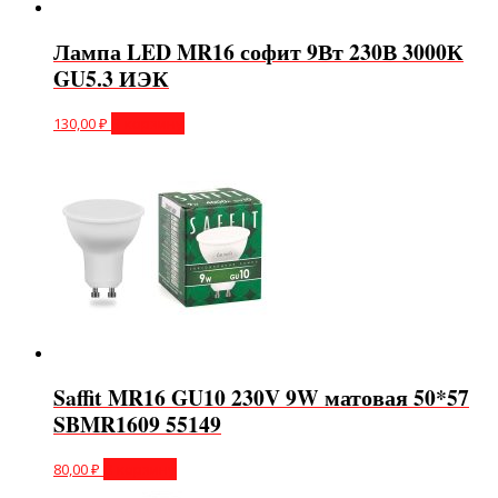
Лампа LED MR16 софит 9Вт 230В 3000К
GU5.3 ИЭК
130,00
₽
В корзину
Saffit MR16 GU10 230V 9W матовая 50*57
SBMR1609 55149
80,00
₽
В корзину