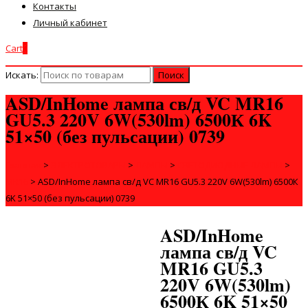
Контакты
Личный кабинет
Cart
0
Искать:
ASD/InHome лампа св/д VC MR16
GU5.3 220V 6W(530lm) 6500К 6K
51×50 (без пульсации) 0739
Главная
>
ЭЛЕКТРОТОВАРЫ
>
ЛАМПЫ
>
СВЕТОДИОДНЫЕ ЛАМПЫ
>
MR16
>
ASD/InHome лампа св/д VC MR16 GU5.3 220V 6W(530lm) 6500К
6K 51×50 (без пульсации) 0739
ASD/InHome
лампа св/д VC
MR16 GU5.3
220V 6W(530lm)
6500К 6K 51×50