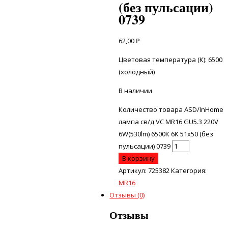
(без пульсации)
0739
62,00
₽
Цветовая температура (К): 6500
(холодный)
В наличии
Количество товара ASD/InHome
лампа св/д VC MR16 GU5.3 220V
6W(530lm) 6500К 6K 51x50 (без
пульсации) 0739
В корзину
Артикул:
725382
Категория:
MR16
Отзывы (0)
Отзывы