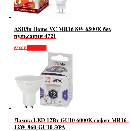
ASD/in Home VC MR16 8W 6500К без
пульсации 4721
62,00
₽
В корзину
Лампа LED 12Вт GU10 6000K софит MR16-
12W-860-GU10 ЭРА