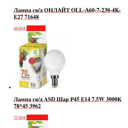
Лампа св/д ОНЛАЙТ OLL-А60-7-230-4K-
E27 71648
69,00
₽
В корзину
Лампа св/д ASD Шар Р45 Е14 7.5W 3000К
78*45 3962
77,00
₽
Подробнее