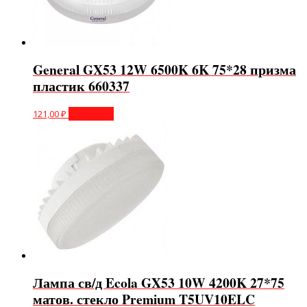
General GX53 12W 6500K 6K 75*28 призма
пластик 660337
121,00
₽
В корзину
Лампа св/д Ecola GX53 10W 4200K 27*75
матов. стекло Premium T5UV10ELC