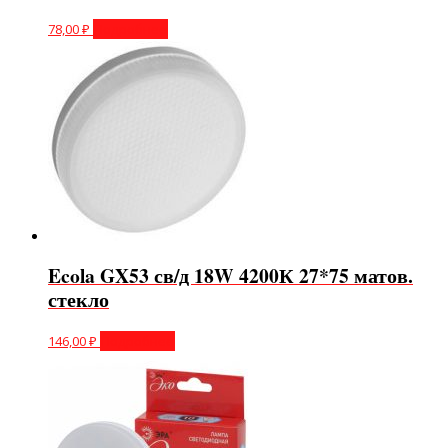
78,00
₽
Подробнее
Ecola GX53 св/д 18W 4200К 27*75 матов.
стекло
146,00
₽
Подробнее