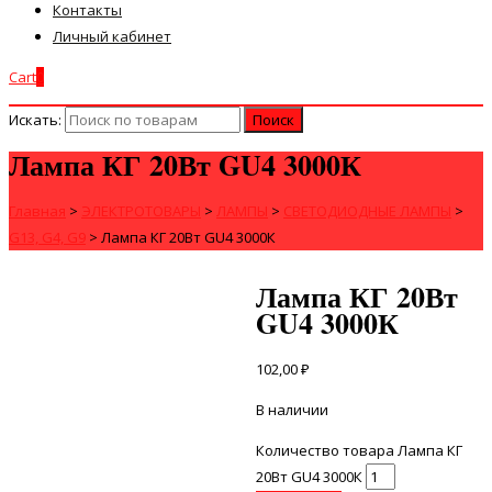
Контакты
Личный кабинет
Cart
0
Искать:
Лампа КГ 20Вт GU4 3000К
Главная
>
ЭЛЕКТРОТОВАРЫ
>
ЛАМПЫ
>
СВЕТОДИОДНЫЕ ЛАМПЫ
>
G13, G4, G9
>
Лампа КГ 20Вт GU4 3000К
Лампа КГ 20Вт
GU4 3000К
102,00
₽
В наличии
Количество товара Лампа КГ
20Вт GU4 3000К