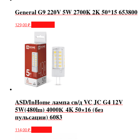
General G9 220V 5W 2700K 2K 50*15 653800
129,00
₽
Подробнее
ASD/InHome лампа св/д VC JC G4 12V
5W(480lm) 4000К 4K 50×16 (без
пульсации) 6083
114,00
₽
В корзину