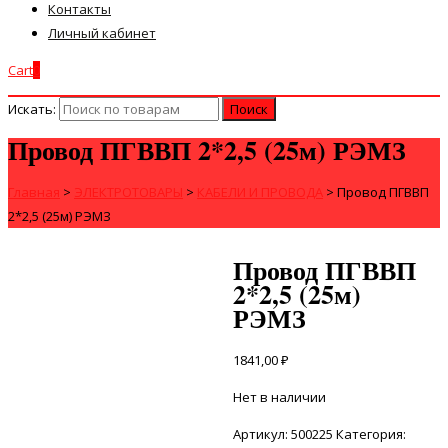
Контакты
Личный кабинет
Cart
0
Искать:
Провод ПГВВП 2*2,5 (25м) РЭМЗ
Главная
>
ЭЛЕКТРОТОВАРЫ
>
КАБЕЛИ И ПРОВОДА
>
Провод ПГВВП
2*2,5 (25м) РЭМЗ
Провод ПГВВП
2*2,5 (25м)
РЭМЗ
1841,00
₽
Нет в наличии
Артикул:
500225
Категория: