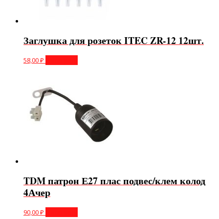
Заглушка для розеток ITEC ZR-12 12шт.
58,00
₽
В корзину
TDM патрон Е27 плас подвес/клем колод
4Ачер
90,00
₽
В корзину