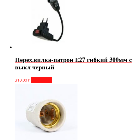
Перех.вилка-патрон Е27 гибкий 300мм с
выкл черный
310,00
₽
В корзину