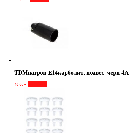
TDMпатрон Е14карболит, подвес. черн 4А
46,00
₽
В корзину