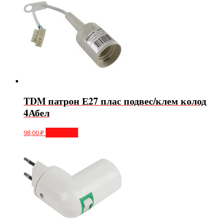
TDM патрон Е27 плас подвес/клем колод
4Абел
98,00
₽
В корзину