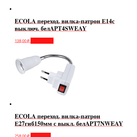
ECOLA переход. вилка-патрон Е14с
выключ. белAPT4SWEAY
138,00
₽
Подробнее
ECOLA переход. вилка-патрон
Е27гиб150мм с выкл. белAPT7NWEAY
258,00
₽
В корзину