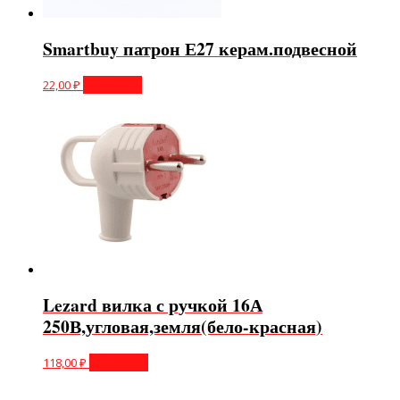
Smartbuy патрон Е27 керам.подвесной
22,00
₽
В корзину
Lezard вилка с ручкой 16А
250В,угловая,земля(бело-красная)
118,00
₽
В корзину