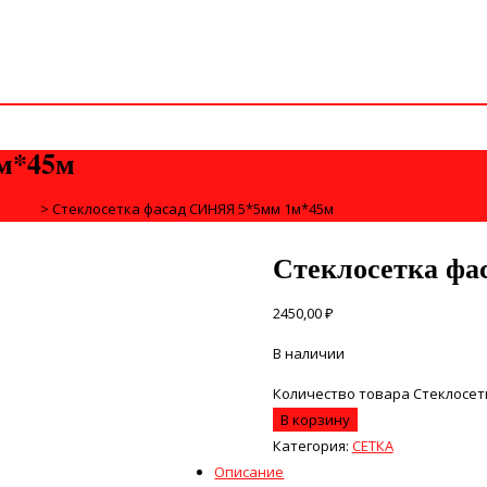
м*45м
СЕТКА
>
Стеклосетка фасад СИНЯЯ 5*5мм 1м*45м
Стеклосетка ф
2450,00
₽
В наличии
Количество товара Стеклосет
В корзину
Категория:
СЕТКА
Описание