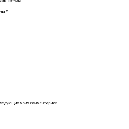
*5мм 1м*45м”
ены
*
последующих моих комментариев.