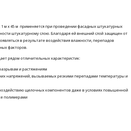
, 1 м х 45 м применяется при проведении фасадных штукатурных
ности штукатурному слою. Благодаря ей внешний слой защищен от
оявляться в результате воздействия влажности, перепадов
вных факторов.
дает рядом отличительных характеристик:
 разрывам и растяжениям
нних напряжений, вызываемых резкими перепадами температуры и
 воздействию щелочных компонентов даже в условиях повышенной
ке полимерами