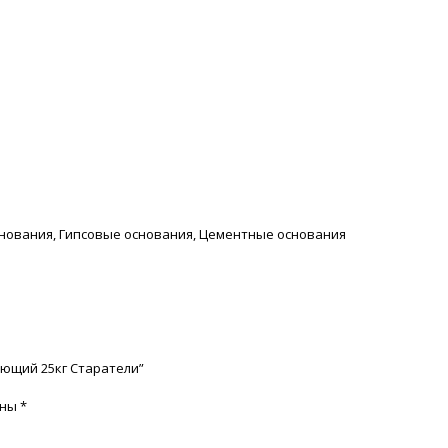
нования, Гипсовые основания, Цементные основания
еющий 25кг Старатели”
ены
*