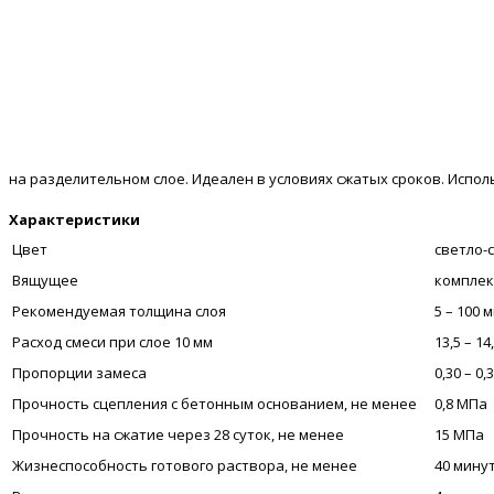
на разделительном слое. Идеален в условиях сжатых сроков. Испо
Характеристики
Цвет
светло-
Вящущее
комплек
Рекомендуемая толщина слоя
5 – 100 
Расход смеси при слое 10 мм
13,5 – 14
Пропорции замеса
0,30 – 0,3
Прочность сцепления с бетонным основанием, не менее
0,8 МПа
Прочность на сжатие через 28 суток, не менее
15 МПа
Жизнеспособность готового раствора, не менее
40 мину