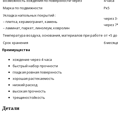
Возможность хождения по поверхности через
4 часа
Марка по подвижности
Рк5
Укладка напольных покрытий :
через 3-
– плитка, керамогранит, камень
через 7*
– ламинат, паркет, линолеум, ковролин
Температура воздуха, основания, материалов при работе
от +5 до
Срок хранения
6 месяц
Преимущества
хождение через 4 часа
быстрый набор прочности
гладкая ровная поверхность
хорошая растекаемость
низкий расход
высокая прочность
трещиностойкость
Детали