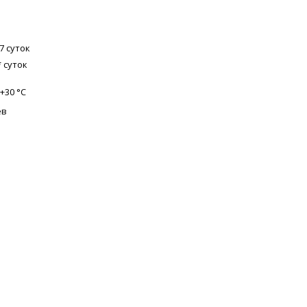
7 суток
 суток
 +30 °С
ев