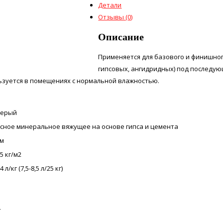
Детали
Отзывы (0)
Описание
Применяется для базового и финишно
гипсовых, ангидридных) под последую
льзуется в помещениях с нормальной влажностью.
серый
сное минеральное вяжущее на основе гипса и цемента
мм
,5 кг/м2
4 л/кг (7,5-8,5 л/25 кг)
т