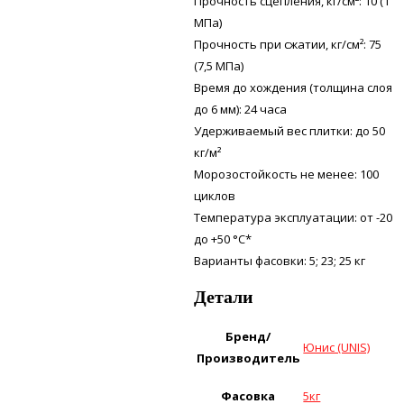
Прочность сцепления, кг/см²: 10 (1
МПа)
Прочность при сжатии, кг/см²: 75
(7,5 МПа)
Время до хождения (толщина слоя
до 6 мм): 24 часа
Удерживаемый вес плитки: до 50
кг/м²
Морозостойкость не менее: 100
циклов
Температура эксплуатации: от -20
до +50 °С*
Варианты фасовки: 5; 23; 25 кг
Детали
Бренд/
Юнис (UNIS)
Производитель
Фасовка
5кг