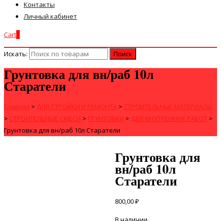
Контакты
Личный кабинет
Cart
0
Искать:
Грунтовка для вн/раб 10л
Старатели
Главная
>
ДЛЯ СТРОЙКИ И РЕМОНТА
>
СТРОИТЕЛЬНЫЕ МАТЕРИАЛЫ
>
СТРОИТЕЛЬНЫЕ СМЕСИ
>
ГРУНТОВКИ
>
ДЛЯ ВНУТРЕННИХ РАБОТ
>
Грунтовка для вн/раб 10л Старатели
Грунтовка для
вн/раб 10л
Старатели
800,00
₽
В наличии