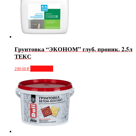
Грунтовка “ЭКОНОМ” глуб. проник. 2,5л
ТЕКС
290,00
₽
Подробнее