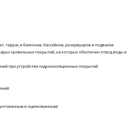
ат, террас и балконов, бассейнов, резервуаров и подвалов
тарых кровельных покрытий, на которых обеспечен отвод воды и
аний при устройстве гидроизоляционных покрытий
ений:
рунтованным и оцинкованным)