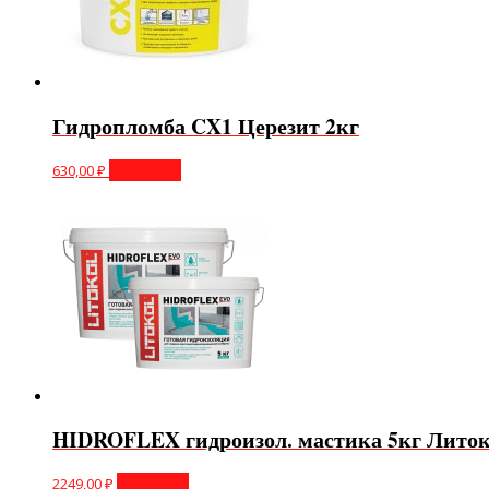
Гидропломба CX1 Церезит 2кг
630,00
₽
В корзину
HIDROFLEX гидроизол. мастика 5кг Лито
2249,00
₽
В корзину