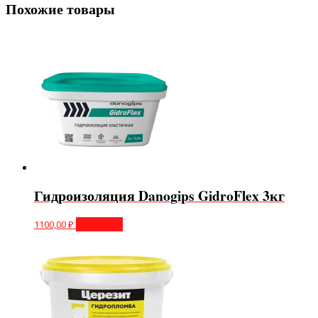
Похожие товары
Гидроизоляция Danogips GidroFlex 3кг
1100,00
₽
В корзину