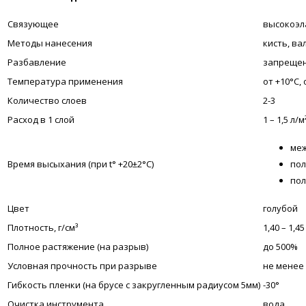
Связующее
высокоэл
Методы нанесения
кисть, в
Разбавление
запреще
Температура применения
от +10°С,
Количество слоев
2-3
Расход в 1 слой
1 – 1,5 л/м
меж
Время высыхания (при t° +20±2°C)
пол
пол
Цвет
голубой
Плотность, г/см³
1,40 – 1,45
Полное растяжение (на разрыв)
до 500%
Условная прочность при разрыве
не менее 0
Гибкость пленки (на брусе с закругленным радиусом 5мм)
-30°
Очистка инструмента
вода