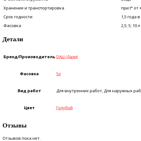
Хранение и транспортировка
при t° от 
Срок годности
1,5 года 
Фасовка
2,5; 5; 10 л
Детали
Бренд/Производитель
DALI (Дали)
Фасовка
5л
Вид работ
Для внутренних работ, Для наружных ра
Цвет
Голубой
Отзывы
Отзывов пока нет.