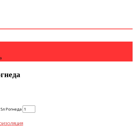
а
огнеда
 5л Рогнеда
ОИЗОЛЯЦИЯ