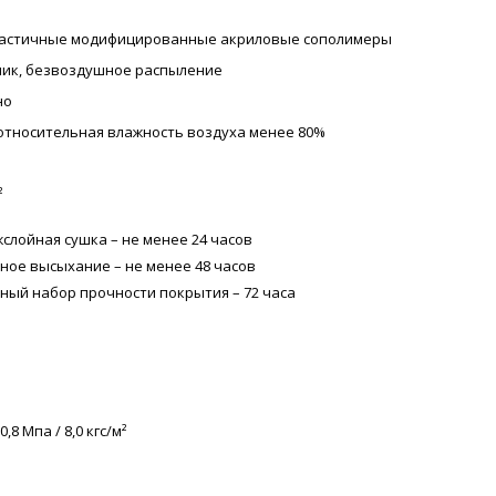
астичные модифицированные акриловые сополимеры
алик, безвоздушное распыление
но
 относительная влажность воздуха менее 80%
²
слойная сушка – не менее 24 часов
ное высыхание – не менее 48 часов
ный набор прочности покрытия – 72 часа
,8 Мпа / 8,0 кгс/м²