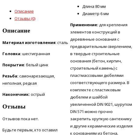
Длина 80 мм
Описание
Диаметр 6 мм
Отзывы (0)
Применение
:
для крепления
Описание
элементов конструкций в
деревянные основания с
Материал изготовления
: сталь
предварительным сверлением,
в твердые строительные
Головка:
шестигранная
основания (бетон, кирпич,
Покрытие
: белый цинк
строительный камень) с
пластмассовыми дюбелями
Резьба:
самонарезающая,
соответствующего размера. В
неполная, редкая
комплекте с пластиковым
Наконечник:
острый
дюбелем и шайбой
увеличенной DIN 9021, шурупом
Отзывы
DIN 571 можно прочно
Отзывов пока нет.
закрепить хрупкую сантехнику
и другие керамические изделия
Будьте первым, кто оставил
к основаниям из бетона,