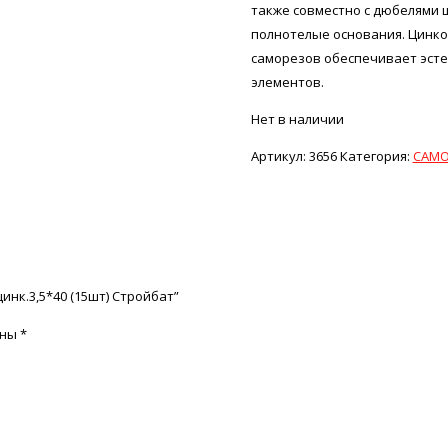
также совместно с дюбелями 
полнотелые основания. Цинко
саморезов обеспечивает эсте
элементов.
Нет в наличии
Артикул:
3656
Категория:
САМО
нк.3,5*40 (15шт) Стройбат”
ены
*