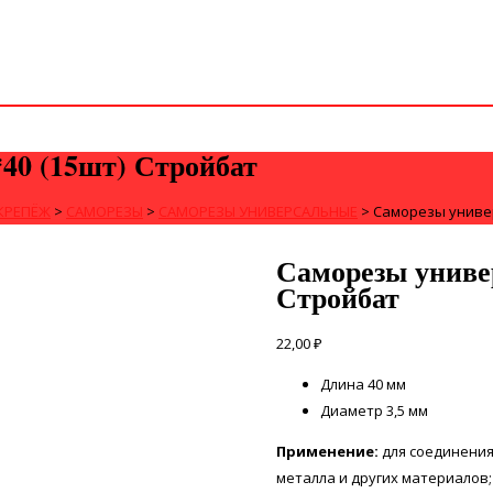
40 (15шт) Стройбат
КРЕПЁЖ
>
САМОРЕЗЫ
>
САМОРЕЗЫ УНИВЕРСАЛЬНЫЕ
>
Саморезы универ
Саморезы униве
Стройбат
22,00
₽
Длина 40 мм
Диаметр 3,5 мм
Применение:
для соединения
металла и других материалов;