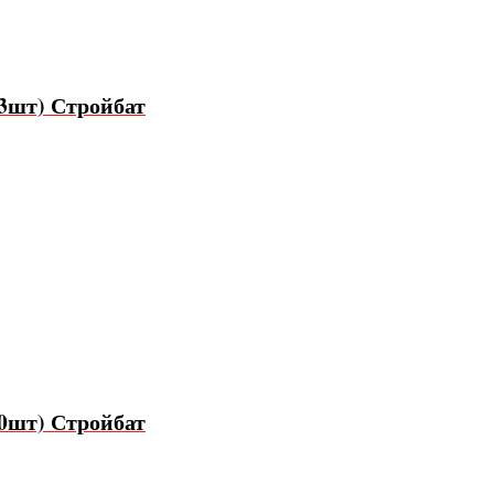
3шт) Стройбат
0шт) Стройбат