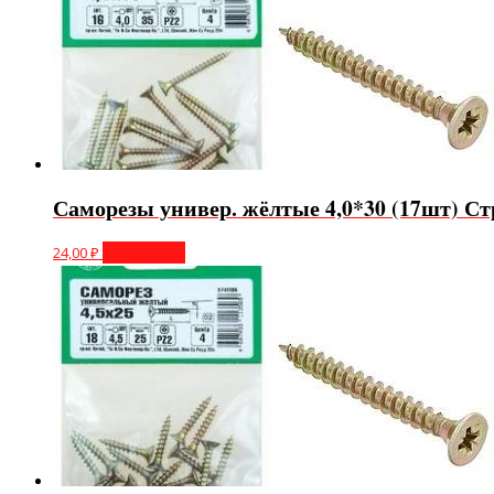
Саморезы универ. жёлтые 4,0*30 (17шт) Ст
24,00
₽
Подробнее