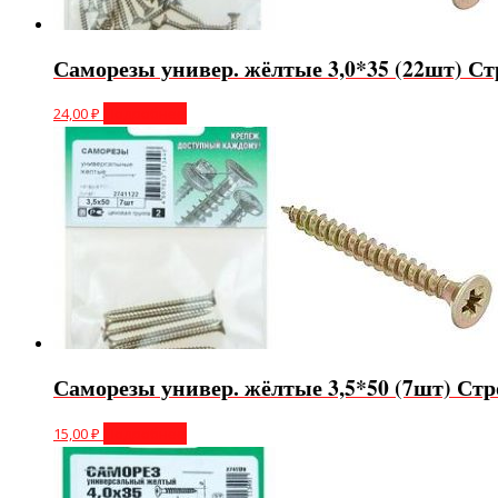
Саморезы универ. жёлтые 3,0*35 (22шт) Ст
24,00
₽
Подробнее
Саморезы универ. жёлтые 3,5*50 (7шт) Стр
15,00
₽
Подробнее