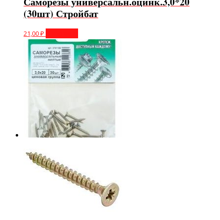
Саморезы универсальн.оцинк.3,0*20
(30шт) Стройбат
21,00
₽
В корзину