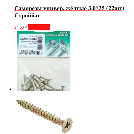
Саморезы универ. жёлтые 3,0*35 (22шт)
Стройбат
24,00
₽
Подробнее