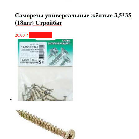
Саморезы универсальные жёлтые 3,5*35
(18шт) Стройбат
20,00
₽
Подробнее