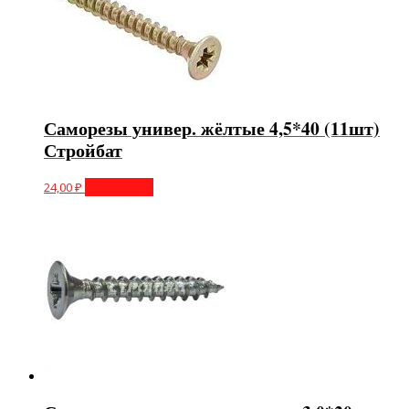
Саморезы универ. жёлтые 4,5*40 (11шт)
Стройбат
24,00
₽
Подробнее