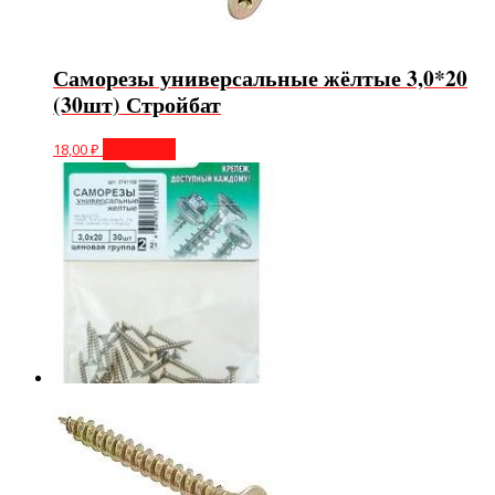
Саморезы универсальные жёлтые 3,0*20
(30шт) Стройбат
18,00
₽
В корзину