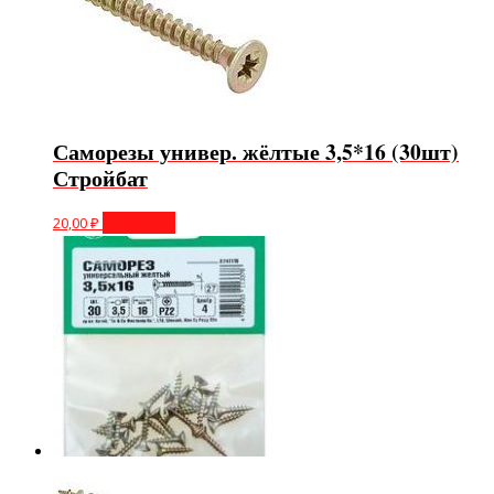
Саморезы универ. жёлтые 3,5*16 (30шт)
Стройбат
20,00
₽
В корзину