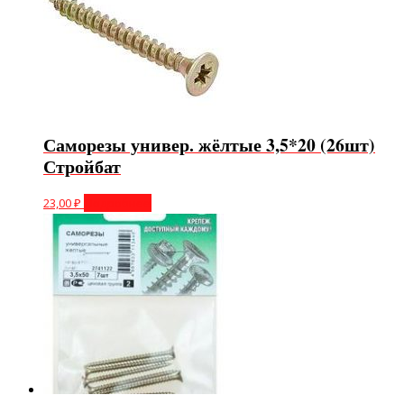
Саморезы универ. жёлтые 3,5*20 (26шт)
Стройбат
23,00
₽
Подробнее