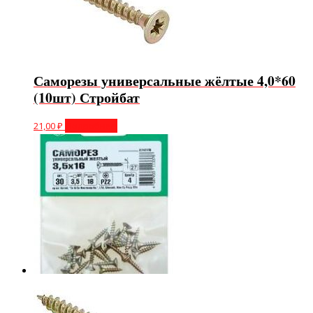
Саморезы универсальные жёлтые 4,0*60
(10шт) Стройбат
21,00
₽
Подробнее